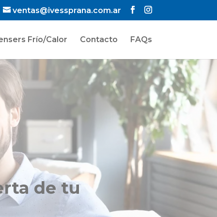
ventas@ivessprana.com.ar
ensers Frío/Calor
Contacto
FAQs
rta de tu